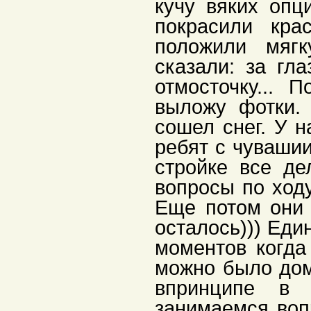
кучу вяких опц
покрасили кра
положили мяг
сказали: за гла
отмосточку... 
выложу фотки. 
сошел снег. У н
ребят с чуваши
стройке все де
вопросы по ходу
Еще потом они 
осталось))) Еди
моментов когда
можно было дом
впринципе в 
занимаемся воп