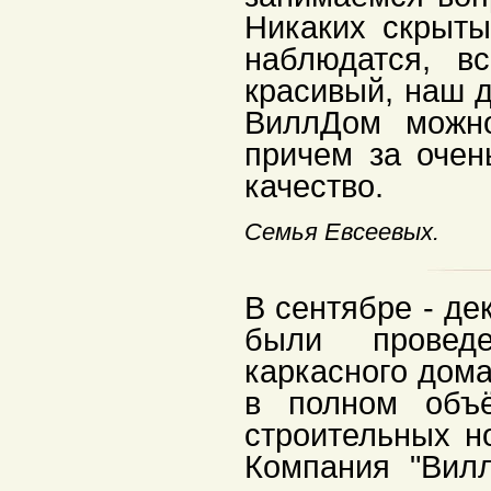
Никаких скрыты
наблюдатся, в
красивый, наш д
ВиллДом
можно
причем за очен
качество.
Семья Евсеевых.
В сентябре - де
были провед
каркасного дома
в полном объё
строительных н
Компания "
Вил